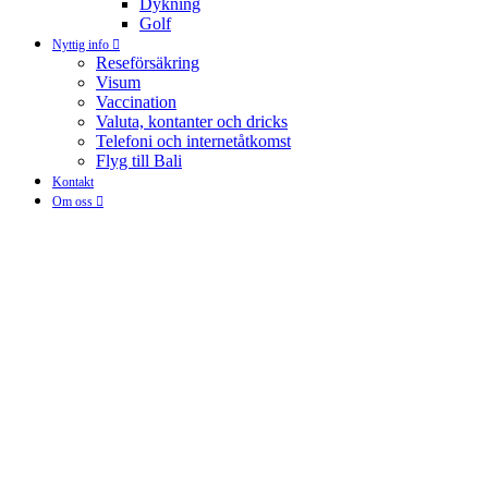
Dykning
Golf
Nyttig info
Reseförsäkring
Visum
Vaccination
Valuta, kontanter och dricks
Telefoni och internetåtkomst
Flyg till Bali
Kontakt
Om oss
Om Baliexperten
Integritetspolicy
Bokningsinformation
Betalningsinformation
Resevillkor
Upplev Java & Raja Ampat
from
39,999
kr
En unik 14-dagars rundresa där du besöker Jakarta, Indonesiens