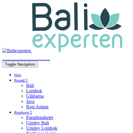
BALIEXPERTEN
Toggle Navigation
Hem
Resmål
Bali
Lombok
Giliöarna
Java
Raja Ampat
Rundresor
Paradispaketet
Upplev Bali
Upplev Lombok