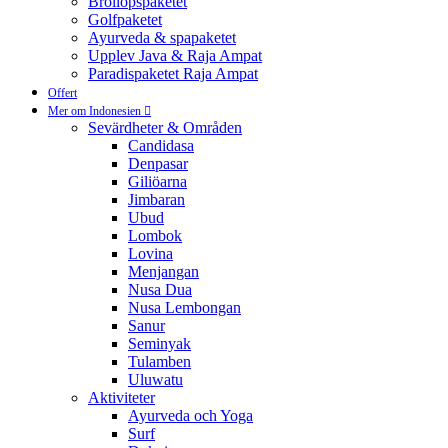
Bröllopspaketet
Golfpaketet
Ayurveda & spapaketet
Upplev Java & Raja Ampat
Paradispaketet Raja Ampat
Offert
Mer om Indonesien
Sevärdheter & Områden
Candidasa
Denpasar
Giliöarna
Jimbaran
Ubud
Lombok
Lovina
Menjangan
Nusa Dua
Nusa Lembongan
Sanur
Seminyak
Tulamben
Uluwatu
Aktiviteter
Ayurveda och Yoga
Surf