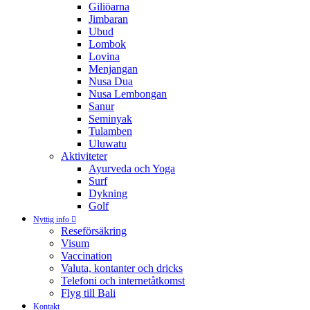
Giliöarna
Jimbaran
Ubud
Lombok
Lovina
Menjangan
Nusa Dua
Nusa Lembongan
Sanur
Seminyak
Tulamben
Uluwatu
Aktiviteter
Ayurveda och Yoga
Surf
Dykning
Golf
Nyttig info
Reseförsäkring
Visum
Vaccination
Valuta, kontanter och dricks
Telefoni och internetåtkomst
Flyg till Bali
Kontakt