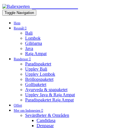
BALIEXPERTEN
Toggle Navigation
Hem
Resmål
Bali
Lombok
Giliöarna
Java
Raja Ampat
Rundresor
Paradispaketet
Upplev Bali
Upplev Lombok
Bröllopspaketet
Golfpaketet
Ayurveda & spapaketet
Upplev Java & Raja Ampat
Paradispaketet Raja Ampat
Offert
Mer om Indonesien
Sevärdheter & Områden
Candidasa
Denpasar