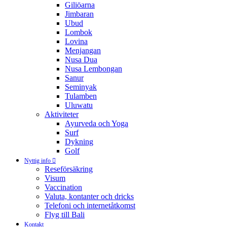
Giliöarna
Jimbaran
Ubud
Lombok
Lovina
Menjangan
Nusa Dua
Nusa Lembongan
Sanur
Seminyak
Tulamben
Uluwatu
Aktiviteter
Ayurveda och Yoga
Surf
Dykning
Golf
Nyttig info
Reseförsäkring
Visum
Vaccination
Valuta, kontanter och dricks
Telefoni och internetåtkomst
Flyg till Bali
Kontakt