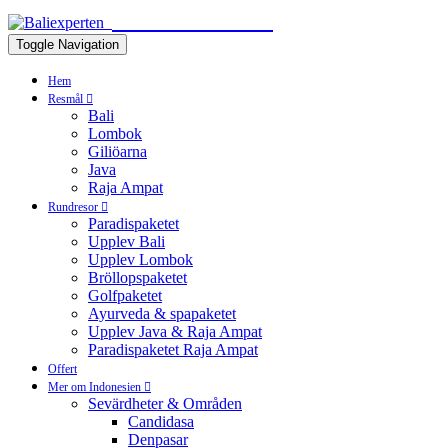
BALIEXPERTEN
Toggle Navigation
Hem
Resmål
Bali
Lombok
Giliöarna
Java
Raja Ampat
Rundresor
Paradispaketet
Upplev Bali
Upplev Lombok
Bröllopspaketet
Golfpaketet
Ayurveda & spapaketet
Upplev Java & Raja Ampat
Paradispaketet Raja Ampat
Offert
Mer om Indonesien
Sevärdheter & Områden
Candidasa
Denpasar