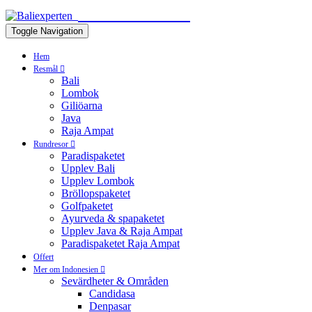
BALIEXPERTEN
Toggle Navigation
Hem
Resmål
Bali
Lombok
Giliöarna
Java
Raja Ampat
Rundresor
Paradispaketet
Upplev Bali
Upplev Lombok
Bröllopspaketet
Golfpaketet
Ayurveda & spapaketet
Upplev Java & Raja Ampat
Paradispaketet Raja Ampat
Offert
Mer om Indonesien
Sevärdheter & Områden
Candidasa
Denpasar