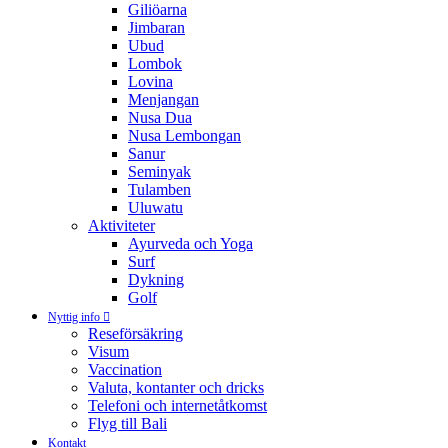
Giliöarna
Jimbaran
Ubud
Lombok
Lovina
Menjangan
Nusa Dua
Nusa Lembongan
Sanur
Seminyak
Tulamben
Uluwatu
Aktiviteter
Ayurveda och Yoga
Surf
Dykning
Golf
Nyttig info
Reseförsäkring
Visum
Vaccination
Valuta, kontanter och dricks
Telefoni och internetåtkomst
Flyg till Bali
Kontakt