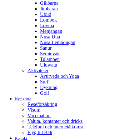
Giliöarna
Jimbaran
Ubud
Lombok
Lovina
Menjangan
Nusa Dua
Nusa Lembongan
Sanur
Seminyak
Tulamben
Uluwatu
Aktiviteter
Ayurveda och Yoga
Surf
Dykning
Golf
Nyttig info
Reseförsäkring
Visum
Vaccination
Valuta, kontanter och dricks
Telefoni och internetåtkomst
Flyg till Bali
Kontakt