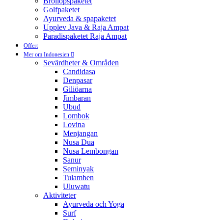
Bröllopspaketet
Golfpaketet
Ayurveda & spapaketet
Upplev Java & Raja Ampat
Paradispaketet Raja Ampat
Offert
Mer om Indonesien
Sevärdheter & Områden
Candidasa
Denpasar
Giliöarna
Jimbaran
Ubud
Lombok
Lovina
Menjangan
Nusa Dua
Nusa Lembongan
Sanur
Seminyak
Tulamben
Uluwatu
Aktiviteter
Ayurveda och Yoga
Surf