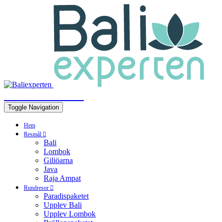
BALIEXPERTEN
Toggle Navigation
Hem
Resmål
Bali
Lombok
Giliöarna
Java
Raja Ampat
Rundresor
Paradispaketet
Upplev Bali
Upplev Lombok