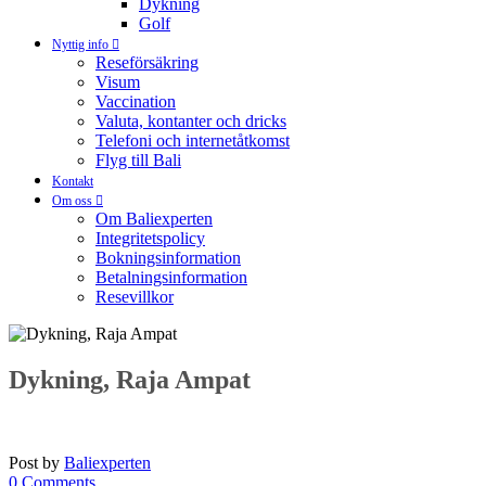
Dykning
Golf
Nyttig info
Reseförsäkring
Visum
Vaccination
Valuta, kontanter och dricks
Telefoni och internetåtkomst
Flyg till Bali
Kontakt
Om oss
Om Baliexperten
Integritetspolicy
Bokningsinformation
Betalningsinformation
Resevillkor
Dykning, Raja Ampat
Post by
Baliexperten
0 Comments