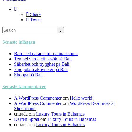
Share
Tweet
Senaste inläggen
Bali – ett paradis för naturälskaren
Tempel värda ett besök på Bali
Säkerhet och trygghet på Bali
7 populära aktiviteter på Bali
Shoppa på Bali
Senaste kommentarer
A WordPress Commenter
om
Hello world!
A WordPress Commenter
om
WordPress Resources at
SiteGround
entrada
om
Luxury Tours in Bahamas
Darren Spratt
om
Luxury Tours in Bahamas
entrada
om
Luxury Tours in Bahamas