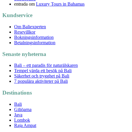
entrada
om
Luxury Tours in Bahamas
Kundservice
Om Baliexperten
Resevillkor
Bokningsinformation
Betalningsinformation
Senaste nyheterna
Bali – ett paradis för naturälskaren
Tempel värda ett besök på Bali
Säkerhet och trygghet på Bali
7 populära aktiviteter på Bali
Destinations
Bali
Giliöarna
Java
Lombok
Raja Ampat