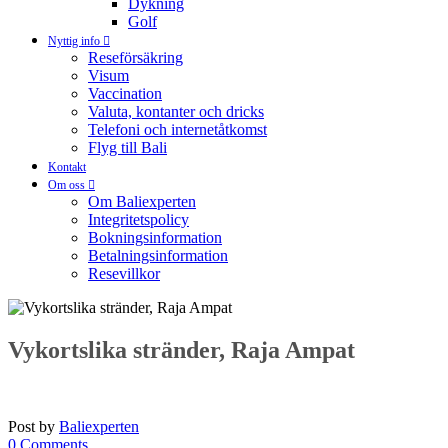
Dykning
Golf
Nyttig info
Reseförsäkring
Visum
Vaccination
Valuta, kontanter och dricks
Telefoni och internetåtkomst
Flyg till Bali
Kontakt
Om oss
Om Baliexperten
Integritetspolicy
Bokningsinformation
Betalningsinformation
Resevillkor
Vykortslika stränder, Raja Ampat
Post by
Baliexperten
0 Comments