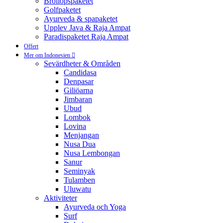
Bröllopspaketet
Golfpaketet
Ayurveda & spapaketet
Upplev Java & Raja Ampat
Paradispaketet Raja Ampat
Offert
Mer om Indonesien
Sevärdheter & Områden
Candidasa
Denpasar
Giliöarna
Jimbaran
Ubud
Lombok
Lovina
Menjangan
Nusa Dua
Nusa Lembongan
Sanur
Seminyak
Tulamben
Uluwatu
Aktiviteter
Ayurveda och Yoga
Surf