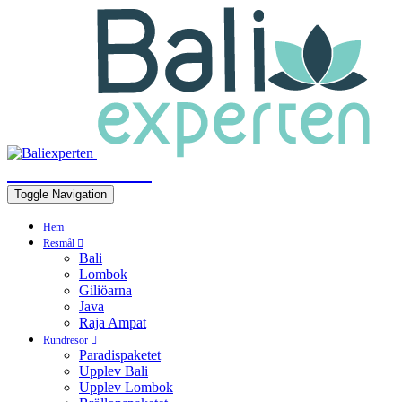
BALIEXPERTEN
Toggle Navigation
Hem
Resmål
Bali
Lombok
Giliöarna
Java
Raja Ampat
Rundresor
Paradispaketet
Upplev Bali
Upplev Lombok