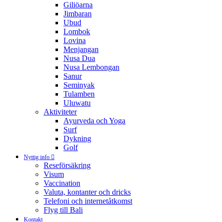
Giliöarna
Jimbaran
Ubud
Lombok
Lovina
Menjangan
Nusa Dua
Nusa Lembongan
Sanur
Seminyak
Tulamben
Uluwatu
Aktiviteter
Ayurveda och Yoga
Surf
Dykning
Golf
Nyttig info
Reseförsäkring
Visum
Vaccination
Valuta, kontanter och dricks
Telefoni och internetåtkomst
Flyg till Bali
Kontakt