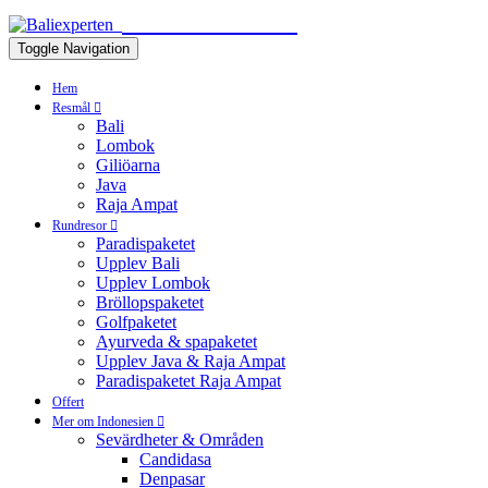
BALIEXPERTEN
Toggle Navigation
Hem
Resmål
Bali
Lombok
Giliöarna
Java
Raja Ampat
Rundresor
Paradispaketet
Upplev Bali
Upplev Lombok
Bröllopspaketet
Golfpaketet
Ayurveda & spapaketet
Upplev Java & Raja Ampat
Paradispaketet Raja Ampat
Offert
Mer om Indonesien
Sevärdheter & Områden
Candidasa
Denpasar