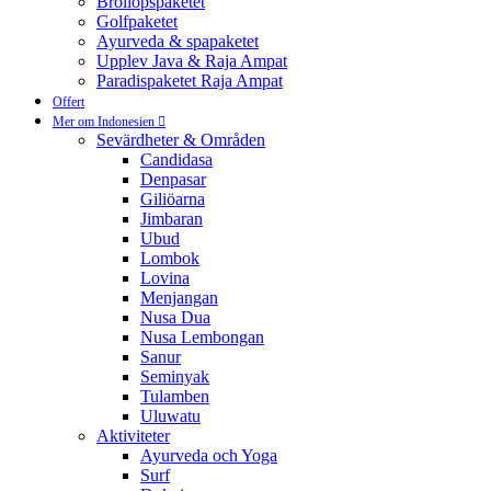
Bröllopspaketet
Golfpaketet
Ayurveda & spapaketet
Upplev Java & Raja Ampat
Paradispaketet Raja Ampat
Offert
Mer om Indonesien
Sevärdheter & Områden
Candidasa
Denpasar
Giliöarna
Jimbaran
Ubud
Lombok
Lovina
Menjangan
Nusa Dua
Nusa Lembongan
Sanur
Seminyak
Tulamben
Uluwatu
Aktiviteter
Ayurveda och Yoga
Surf