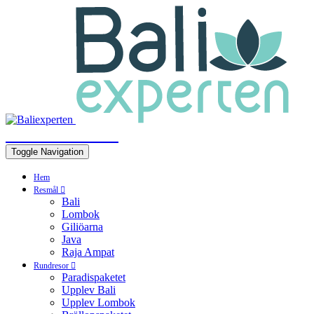
BALIEXPERTEN
Toggle Navigation
Hem
Resmål
Bali
Lombok
Giliöarna
Java
Raja Ampat
Rundresor
Paradispaketet
Upplev Bali
Upplev Lombok