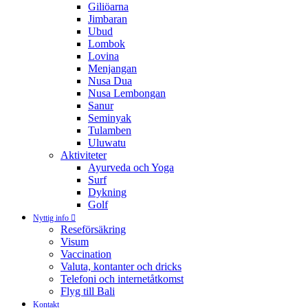
Giliöarna
Jimbaran
Ubud
Lombok
Lovina
Menjangan
Nusa Dua
Nusa Lembongan
Sanur
Seminyak
Tulamben
Uluwatu
Aktiviteter
Ayurveda och Yoga
Surf
Dykning
Golf
Nyttig info
Reseförsäkring
Visum
Vaccination
Valuta, kontanter och dricks
Telefoni och internetåtkomst
Flyg till Bali
Kontakt