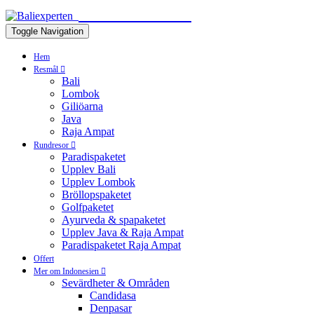
BALIEXPERTEN
Toggle Navigation
Hem
Resmål
Bali
Lombok
Giliöarna
Java
Raja Ampat
Rundresor
Paradispaketet
Upplev Bali
Upplev Lombok
Bröllopspaketet
Golfpaketet
Ayurveda & spapaketet
Upplev Java & Raja Ampat
Paradispaketet Raja Ampat
Offert
Mer om Indonesien
Sevärdheter & Områden
Candidasa
Denpasar